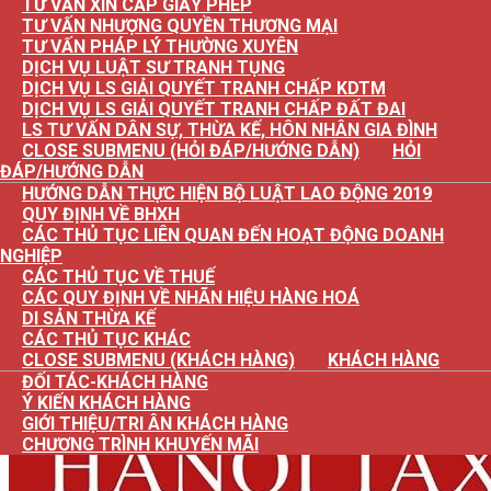
TƯ VẤN XIN CẤP GIẤY PHÉP
TƯ VẤN NHƯỢNG QUYỀN THƯƠNG MẠI
TƯ VẤN PHÁP LÝ THƯỜNG XUYÊN
DỊCH VỤ LUẬT SƯ TRANH TỤNG
DỊCH VỤ LS GIẢI QUYẾT TRANH CHẤP KDTM
DỊCH VỤ LS GIẢI QUYẾT TRANH CHẤP ĐẤT ĐAI
LS TƯ VẤN DÂN SỰ, THỪA KẾ, HÔN NHÂN GIA ĐÌNH
CLOSE SUBMENU (HỎI ĐÁP/HƯỚNG DẪN)
HỎI
ĐÁP/HƯỚNG DẪN
HƯỚNG DẪN THỰC HIỆN BỘ LUẬT LAO ĐỘNG 2019
QUY ĐỊNH VỀ BHXH
CÁC THỦ TỤC LIÊN QUAN ĐẾN HOẠT ĐỘNG DOANH
NGHIỆP
CÁC THỦ TỤC VỀ THUẾ
CÁC QUY ĐỊNH VỀ NHÃN HIỆU HÀNG HOÁ
DI SẢN THỪA KẾ
CÁC THỦ TỤC KHÁC
CLOSE SUBMENU (KHÁCH HÀNG)
KHÁCH HÀNG
ĐỐI TÁC-KHÁCH HÀNG
Ý KIẾN KHÁCH HÀNG
GIỚI THIỆU/TRI ÂN KHÁCH HÀNG
CHƯƠNG TRÌNH KHUYẾN MÃI