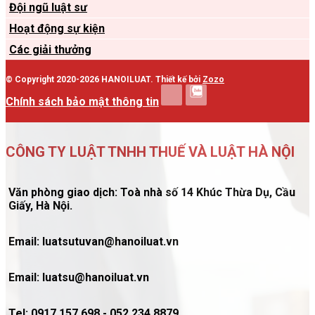
Đội ngũ luật sư
Hoạt động sự kiện
Các giải thưởng
© Copyright 2020-2026 HANOILUAT. Thiết kế bởi
Zozo
Chính sách bảo mật thông tin
CÔNG TY LUẬT TNHH THUẾ VÀ LUẬT HÀ NỘI
Văn phòng giao dịch: Toà nhà số 14 Khúc Thừa Dụ, Cầu
Giấy, Hà Nội.
Email: luatsutuvan@hanoiluat.vn
Email: luatsu@hanoiluat.vn
Tel: 0917.157.698 - 052.234.8879