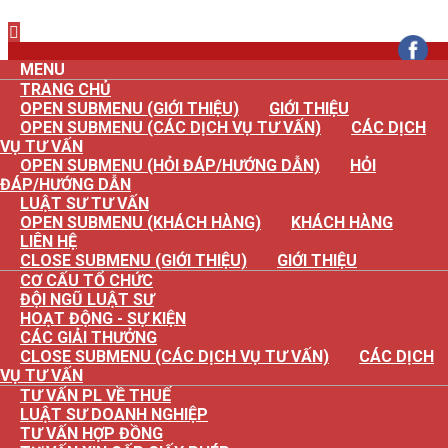
×
MENU
TRANG CHỦ
OPEN SUBMENU (GIỚI THIỆU)
GIỚI THIỆU
OPEN SUBMENU (CÁC DỊCH VỤ TƯ VẤN)
CÁC DỊCH
VỤ TƯ VẤN
OPEN SUBMENU (HỎI ĐÁP/HƯỚNG DẪN)
HỎI
ĐÁP/HƯỚNG DẪN
LUẬT SƯ TƯ VẤN
OPEN SUBMENU (KHÁCH HÀNG)
KHÁCH HÀNG
LIÊN HỆ
CLOSE SUBMENU (GIỚI THIỆU)
GIỚI THIỆU
CƠ CẤU TỔ CHỨC
ĐỘI NGŨ LUẬT SƯ
HOẠT ĐỘNG - SỰ KIỆN
CÁC GIẢI THƯỞNG
CLOSE SUBMENU (CÁC DỊCH VỤ TƯ VẤN)
CÁC DỊCH
VỤ TƯ VẤN
TƯ VẤN PL VỀ THUẾ
LUẬT SƯ DOANH NGHIỆP
TƯ VẤN HỢP ĐỒNG