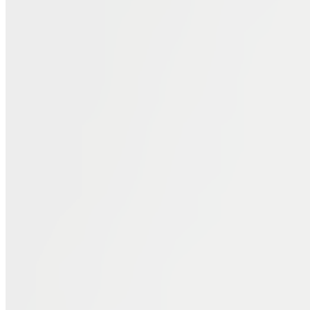
Dịch vụ LS giải quyết tranh chấp KDTM
Dịch vụ LS giải quyết tranh chấp đất đai
LS tư vấn dân sự, thừa kế, hôn nhân gia đình
Hỏi đáp/Hướng dẫn
Hướng dẫn thực hiện Bộ Luật lao động 2019
Quy định về BHXH
Các thủ tục liên quan đến hoạt động Doanh nghiệp
Các thủ tục về thuế
Các quy định về nhãn hiệu hàng hoá
Di sản thừa kế