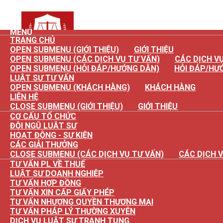
MENU
TRANG CHỦ
OPEN SUBMENU (GIỚI THIỆU)
GIỚI THIỆU
OPEN SUBMENU (CÁC DỊCH VỤ TƯ VẤN)
CÁC DỊCH V
OPEN SUBMENU (HỎI ĐÁP/HƯỚNG DẪN)
HỎI ĐÁP/HƯ
CÔNG TY LUẬT TNHH THUẾ V
LUẬT SƯ TƯ VẤN
OPEN SUBMENU (KHÁCH HÀNG)
KHÁCH HÀNG
HỢP TÁC - CÙNG THÀNH CÔNG
LIÊN HỆ
CLOSE SUBMENU (GIỚI THIỆU)
GIỚI THIỆU
CONSULTANT & SOLUTIONS
CƠ CẤU TỔ CHỨC
ĐỘI NGŨ LUẬT SƯ
HOẠT ĐỘNG - SỰ KIỆN
Trang chủ
CÁC GIẢI THƯỞNG
CLOSE SUBMENU (CÁC DỊCH VỤ TƯ VẤN)
CÁC DỊCH 
Giới thiệu
TƯ VẤN PL VỀ THUẾ
Thôn
LUẬT SƯ DOANH NGHIỆP
Cơ cấu tổ chức
TƯ VẤN HỢP ĐỒNG
[BỘ 
TƯ VẤN XIN CẤP GIẤY PHÉP
TƯ VẤN NHƯỢNG QUYỀN THƯƠNG MẠI
Đội ngũ Luật sư
HÀNH
TƯ VẤN PHÁP LÝ THƯỜNG XUYÊN
DỊCH VỤ LUẬT SƯ TRANH TỤNG