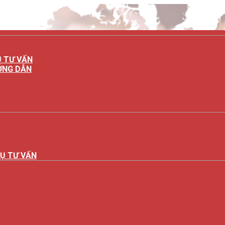
Ụ TƯ VẤN
ỚNG DẪN
À LUẬT HÀ NỘI
© Copyright 2020-2026 HANOILUAT. Thiế
VỤ TƯ VẤN
g tin quan trọng
LUẬT LAO ĐỘNG 2019] – NHỮNG ĐIỀU NGƯỜI LAO ĐỘNG CẦN 
 VI CHẬM NỘP HỒ SƠ KHAI THUẾ TRONG THỜI GIAN THỰC H