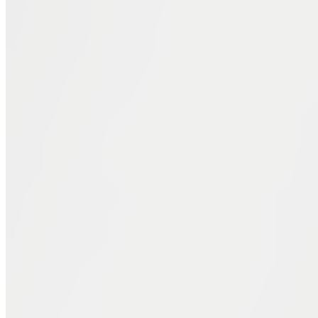
Các thủ tục khác
Luật sư tư vấn
Khách hàng
Đối tác-Khách hàng
Ý kiến khách hàng
Giới thiệu/Tri ân khách hàng
Chương trình khuyến mãi
Liên hệ
Trang chủ
Các thủ tục về thuế