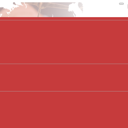
×
081.919.8891
Hotline:
luatsutuvan@hanoiluat.vn
Email:
Liên kết:
t
Chính sách bảo mật thông tin
kế bởi
Zozo
BIẾT ĐỂ TỰ BẢO VỆ MÌNH
IỆN CHỈ THỊ 16/CT-TTG CÓ BỊ XỬ PHẠT KHÔNG?