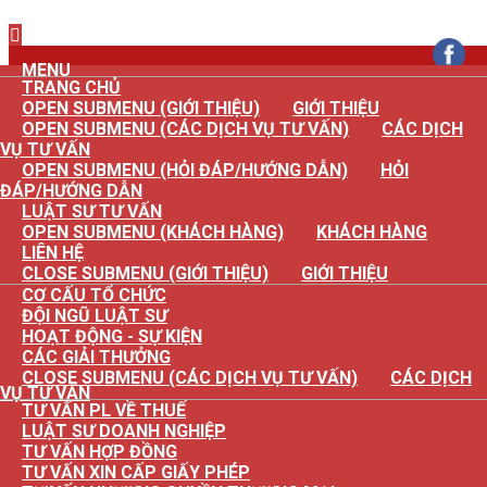
×
MENU
TRANG CHỦ
OPEN SUBMENU (GIỚI THIỆU)
GIỚI THIỆU
OPEN SUBMENU (CÁC DỊCH VỤ TƯ VẤN)
CÁC DỊCH
VỤ TƯ VẤN
OPEN SUBMENU (HỎI ĐÁP/HƯỚNG DẪN)
HỎI
ĐÁP/HƯỚNG DẪN
LUẬT SƯ TƯ VẤN
OPEN SUBMENU (KHÁCH HÀNG)
KHÁCH HÀNG
LIÊN HỆ
CLOSE SUBMENU (GIỚI THIỆU)
GIỚI THIỆU
CƠ CẤU TỔ CHỨC
ĐỘI NGŨ LUẬT SƯ
HOẠT ĐỘNG - SỰ KIỆN
CÁC GIẢI THƯỞNG
CLOSE SUBMENU (CÁC DỊCH VỤ TƯ VẤN)
CÁC DỊCH
VỤ TƯ VẤN
TƯ VẤN PL VỀ THUẾ
LUẬT SƯ DOANH NGHIỆP
TƯ VẤN HỢP ĐỒNG
TƯ VẤN XIN CẤP GIẤY PHÉP