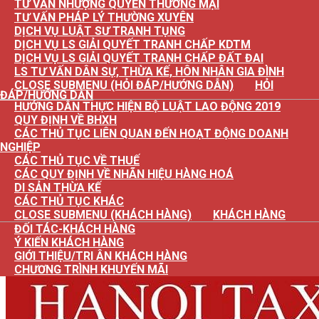
TƯ VẤN NHƯỢNG QUYỀN THƯƠNG MẠI
TƯ VẤN PHÁP LÝ THƯỜNG XUYÊN
DỊCH VỤ LUẬT SƯ TRANH TỤNG
DỊCH VỤ LS GIẢI QUYẾT TRANH CHẤP KDTM
DỊCH VỤ LS GIẢI QUYẾT TRANH CHẤP ĐẤT ĐAI
LS TƯ VẤN DÂN SỰ, THỪA KẾ, HÔN NHÂN GIA ĐÌNH
CLOSE SUBMENU (HỎI ĐÁP/HƯỚNG DẪN)
HỎI
ĐÁP/HƯỚNG DẪN
HƯỚNG DẪN THỰC HIỆN BỘ LUẬT LAO ĐỘNG 2019
QUY ĐỊNH VỀ BHXH
CÁC THỦ TỤC LIÊN QUAN ĐẾN HOẠT ĐỘNG DOANH
NGHIỆP
CÁC THỦ TỤC VỀ THUẾ
CÁC QUY ĐỊNH VỀ NHÃN HIỆU HÀNG HOÁ
DI SẢN THỪA KẾ
CÁC THỦ TỤC KHÁC
CLOSE SUBMENU (KHÁCH HÀNG)
KHÁCH HÀNG
ĐỐI TÁC-KHÁCH HÀNG
Ý KIẾN KHÁCH HÀNG
GIỚI THIỆU/TRI ÂN KHÁCH HÀNG
CHƯƠNG TRÌNH KHUYẾN MÃI