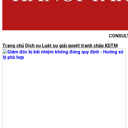
CONSUL
Trang chủ
Dịch vụ Luật sư giải quyết tranh chấp KDTM