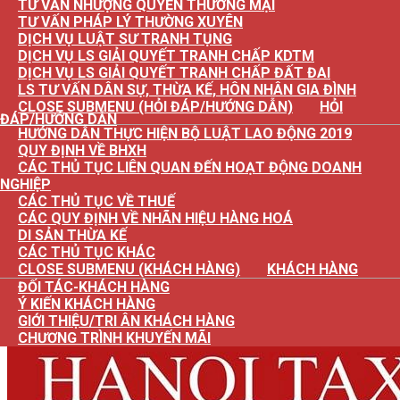
TƯ VẤN NHƯỢNG QUYỀN THƯƠNG MẠI
TƯ VẤN PHÁP LÝ THƯỜNG XUYÊN
DỊCH VỤ LUẬT SƯ TRANH TỤNG
DỊCH VỤ LS GIẢI QUYẾT TRANH CHẤP KDTM
DỊCH VỤ LS GIẢI QUYẾT TRANH CHẤP ĐẤT ĐAI
LS TƯ VẤN DÂN SỰ, THỪA KẾ, HÔN NHÂN GIA ĐÌNH
CLOSE SUBMENU (HỎI ĐÁP/HƯỚNG DẪN)
HỎI
ĐÁP/HƯỚNG DẪN
HƯỚNG DẪN THỰC HIỆN BỘ LUẬT LAO ĐỘNG 2019
QUY ĐỊNH VỀ BHXH
CÁC THỦ TỤC LIÊN QUAN ĐẾN HOẠT ĐỘNG DOANH
NGHIỆP
CÁC THỦ TỤC VỀ THUẾ
CÁC QUY ĐỊNH VỀ NHÃN HIỆU HÀNG HOÁ
DI SẢN THỪA KẾ
CÁC THỦ TỤC KHÁC
CLOSE SUBMENU (KHÁCH HÀNG)
KHÁCH HÀNG
ĐỐI TÁC-KHÁCH HÀNG
Ý KIẾN KHÁCH HÀNG
GIỚI THIỆU/TRI ÂN KHÁCH HÀNG
CHƯƠNG TRÌNH KHUYẾN MÃI