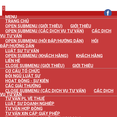
×
MENU
TRANG CHỦ
OPEN SUBMENU (GIỚI THIỆU)
GIỚI THIỆU
OPEN SUBMENU (CÁC DỊCH VỤ TƯ VẤN)
CÁC DỊCH
VỤ TƯ VẤN
OPEN SUBMENU (HỎI ĐÁP/HƯỚNG DẪN)
HỎI
ĐÁP/HƯỚNG DẪN
LUẬT SƯ TƯ VẤN
OPEN SUBMENU (KHÁCH HÀNG)
KHÁCH HÀNG
LIÊN HỆ
CLOSE SUBMENU (GIỚI THIỆU)
GIỚI THIỆU
CƠ CẤU TỔ CHỨC
ĐỘI NGŨ LUẬT SƯ
HOẠT ĐỘNG - SỰ KIỆN
CÁC GIẢI THƯỞNG
CLOSE SUBMENU (CÁC DỊCH VỤ TƯ VẤN)
CÁC DỊCH
VỤ TƯ VẤN
TƯ VẤN PL VỀ THUẾ
LUẬT SƯ DOANH NGHIỆP
TƯ VẤN HỢP ĐỒNG
TƯ VẤN XIN CẤP GIẤY PHÉP