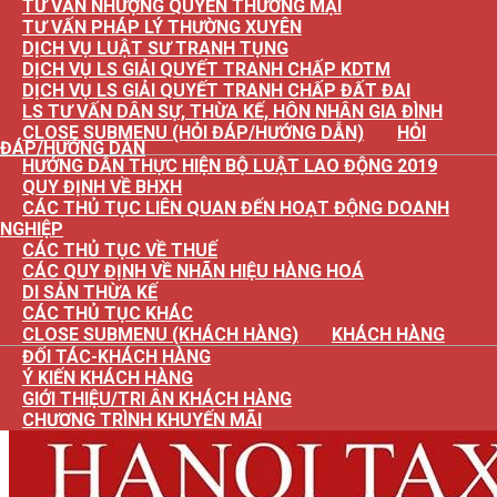
TƯ VẤN NHƯỢNG QUYỀN THƯƠNG MẠI
TƯ VẤN PHÁP LÝ THƯỜNG XUYÊN
DỊCH VỤ LUẬT SƯ TRANH TỤNG
DỊCH VỤ LS GIẢI QUYẾT TRANH CHẤP KDTM
DỊCH VỤ LS GIẢI QUYẾT TRANH CHẤP ĐẤT ĐAI
LS TƯ VẤN DÂN SỰ, THỪA KẾ, HÔN NHÂN GIA ĐÌNH
CLOSE SUBMENU (HỎI ĐÁP/HƯỚNG DẪN)
HỎI
ĐÁP/HƯỚNG DẪN
HƯỚNG DẪN THỰC HIỆN BỘ LUẬT LAO ĐỘNG 2019
QUY ĐỊNH VỀ BHXH
CÁC THỦ TỤC LIÊN QUAN ĐẾN HOẠT ĐỘNG DOANH
NGHIỆP
CÁC THỦ TỤC VỀ THUẾ
CÁC QUY ĐỊNH VỀ NHÃN HIỆU HÀNG HOÁ
DI SẢN THỪA KẾ
CÁC THỦ TỤC KHÁC
CLOSE SUBMENU (KHÁCH HÀNG)
KHÁCH HÀNG
ĐỐI TÁC-KHÁCH HÀNG
Ý KIẾN KHÁCH HÀNG
GIỚI THIỆU/TRI ÂN KHÁCH HÀNG
CHƯƠNG TRÌNH KHUYẾN MÃI