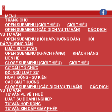
×
MENU
TRANG CHỦ
OPEN SUBMENU (GIỚI THIỆU)
GIỚI THIỆU
OPEN SUBMENU (CÁC DỊCH VỤ TƯ VẤN)
CÁC DỊCH
VỤ TƯ VẤN
OPEN SUBMENU (HỎI ĐÁP/HƯỚNG DẪN)
HỎI
ĐÁP/HƯỚNG DẪN
LUẬT SƯ TƯ VẤN
OPEN SUBMENU (KHÁCH HÀNG)
KHÁCH HÀNG
LIÊN HỆ
CLOSE SUBMENU (GIỚI THIỆU)
GIỚI THIỆU
CƠ CẤU TỔ CHỨC
ĐỘI NGŨ LUẬT SƯ
HOẠT ĐỘNG - SỰ KIỆN
CÁC GIẢI THƯỞNG
CLOSE SUBMENU (CÁC DỊCH VỤ TƯ VẤN)
CÁC DỊCH
VỤ TƯ VẤN
TƯ VẤN PL VỀ THUẾ
LUẬT SƯ DOANH NGHIỆP
TƯ VẤN HỢP ĐỒNG
TƯ VẤN XIN CẤP GIẤY PHÉP