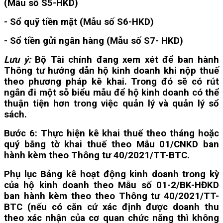
(Mẫu số S5-HKD)
- Sổ quỹ tiền mặt (Mẫu số S6-HKD)
- Sổ tiền gửi ngân hàng (Mẫu số S7- HKD)
Lưu ý:
Bộ Tài chính đang xem xét để ban hành
Thông tư hướng dẫn hộ kinh doanh khi nộp thuế
theo phương pháp kê khai. Trong đó sẽ có rút
ngắn đi một sỗ biểu mẫu để hộ kinh doanh có thể
thuận tiện hơn trong việc quản lý và quản lý sổ
sách.
Bước 6:
Thực hiện kê khai thuế theo tháng hoặc
quý bằng tờ khai thuế theo Mẫu 01/CNKD ban
hành kèm theo Thông tư 40/2021/TT-BTC.
Phụ lục Bảng kê hoạt động kinh doanh trong kỳ
của hộ kinh doanh theo Mẫu số 01-2/BK-HĐKD
ban hành kèm theo theo Thông tư 40/2021/TT-
BTC (nếu có căn cứ xác định được doanh thu
theo xác nhận của cơ quan chức năng thì không