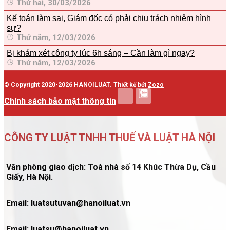
Thứ hai, 30/03/2026
Kế toán làm sai, Giám đốc có phải chịu trách nhiệm hình
sự?
Thứ năm, 12/03/2026
Bị khám xét công ty lúc 6h sáng – Cần làm gì ngay?
Thứ năm, 12/03/2026
© Copyright 2020-2026 HANOILUAT. Thiết kế bởi
Zozo
Chính sách bảo mật thông tin
CÔNG TY LUẬT TNHH THUẾ VÀ LUẬT HÀ NỘI
Văn phòng giao dịch: Toà nhà số 14 Khúc Thừa Dụ, Cầu
Giấy, Hà Nội.
Email: luatsutuvan@hanoiluat.vn
Email: luatsu@hanoiluat.vn