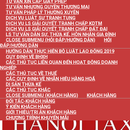
TƯ VẤN XIN CẤP GIẤY PHÉP
TƯ VẤN NHƯỢNG QUYỀN THƯƠNG MẠI
TƯ VẤN PHÁP LÝ THƯỜNG XUYÊN
DỊCH VỤ LUẬT SƯ TRANH TỤNG
DỊCH VỤ LS GIẢI QUYẾT TRANH CHẤP KDTM
DỊCH VỤ LS GIẢI QUYẾT TRANH CHẤP ĐẤT ĐAI
LS TƯ VẤN DÂN SỰ, THỪA KẾ, HÔN NHÂN GIA ĐÌNH
CLOSE SUBMENU (HỎI ĐÁP/HƯỚNG DẪN)
HỎI
ĐÁP/HƯỚNG DẪN
HƯỚNG DẪN THỰC HIỆN BỘ LUẬT LAO ĐỘNG 2019
QUY ĐỊNH VỀ BHXH
CÁC THỦ TỤC LIÊN QUAN ĐẾN HOẠT ĐỘNG DOANH
NGHIỆP
CÁC THỦ TỤC VỀ THUẾ
CÁC QUY ĐỊNH VỀ NHÃN HIỆU HÀNG HOÁ
DI SẢN THỪA KẾ
CÁC THỦ TỤC KHÁC
CLOSE SUBMENU (KHÁCH HÀNG)
KHÁCH HÀNG
ĐỐI TÁC-KHÁCH HÀNG
Ý KIẾN KHÁCH HÀNG
GIỚI THIỆU/TRI ÂN KHÁCH HÀNG
CHƯƠNG TRÌNH KHUYẾN MÃI