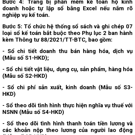
Bước 4:
Trang bị phần mềm kế toán hộ kinh
doanh hoặc tự lập sổ bằng Excel nếu nắm rõ
nghiệp vụ kế toán.
Bước 5:
Tổ chức hệ thống sổ sách và ghi chép 07
loại sổ kế toán bắt buộc theo Phụ lục 2 ban hành
kèm Thông tư 88/2021/TT-BTC, bao gồm:
- Sổ chi tiết doanh thu bán hàng hóa, dịch vụ
(Mẫu số S1-HKD);
- Sổ chi tiết vật liệu, dụng cụ, sản phẩm, hàng hóa
(Mẫu số S2-HKD)
- Sổ chi phí sản xuất, kinh doanh (Mẫu số S3-
HKD)
- Sổ theo dõi tình hình thực hiện nghĩa vụ thuế với
NSNN (Mẫu số S4-HKD)
- Sổ theo dõi tình hình thanh toán tiền lương và
các khoản nộp theo lương của người lao động