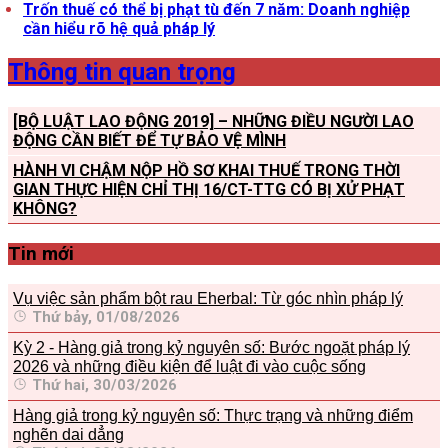
Trốn thuế có thể bị phạt tù đến 7 năm: Doanh nghiệp
cần hiểu rõ hệ quả pháp lý
Thông tin quan trọng
[BỘ LUẬT LAO ĐỘNG 2019] – NHỮNG ĐIỀU NGƯỜI LAO
ĐỘNG CẦN BIẾT ĐỂ TỰ BẢO VỆ MÌNH
HÀNH VI CHẬM NỘP HỒ SƠ KHAI THUẾ TRONG THỜI
GIAN THỰC HIỆN CHỈ THỊ 16/CT-TTG CÓ BỊ XỬ PHẠT
KHÔNG?
Tin mới
Vụ việc sản phẩm bột rau Eherbal: Từ góc nhìn pháp lý
Thứ bảy, 01/08/2026
Kỳ 2 - Hàng giả trong kỷ nguyên số: Bước ngoặt pháp lý
2026 và những điều kiện để luật đi vào cuộc sống
Thứ hai, 30/03/2026
Hàng giả trong kỷ nguyên số: Thực trạng và những điểm
nghẽn dai dẳng