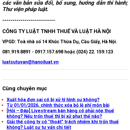
các văn bản sửa đổi, bổ sung, hướng dẫn thi hành;
Thư viện pháp luật.
--------------------------
CÔNG TY LUẬT TNHH THUẾ VÀ LUẬT HÀ NỘI
VPGD: Toà nhà số 14 Khúc Thừa Dụ, Cầu Giấy, Hà Nội.
081.919.8891 - 0917.157.698 hoặc (024) 22. 159.123
luatsutuvan@hanoiluat.vn
Cùng chuyên mục
Xuất hóa đơn sai có bị xử lý hình sự không?
Từ 01/01/2026, chính thức xóa bỏ lệ phí môn bài
[Hỏi – Đáp] Livestream bán hàng có phải nộp thuế
không? Nếu trốn thuế thì bị xử phạt thế nào?
Giải thể công ty có "thoát" trách nhiệm khi trốn thuế
không? Luật sư tư vấn chi tiết