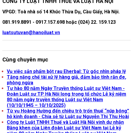
CÔNG TY LUẬT TNHH THUẾ VÀ LUẬT HÀ NỘI
VPGD: Toà nhà số 14 Khúc Thừa Dụ, Cầu Giấy, Hà Nội.
081.919.8891 - 0917.157.698 hoặc (024) 22. 159.123
luatsutuvan@hanoiluat.vn
Cùng chuyên mục
Vụ việc sản phẩm bột rau Eherbal: Từ góc nhìn pháp lý
Tăng nặng chế tài xử lý hàng giả, đảm bảo tính răn đe,
phòng ngừa
Tự hào 80 năm Ngày Truyền thống Luật sư Việt Nam -
Đoàn Luật sư TP Hà Nội long trọng tổ chức Lễ kỷ niệm
80 năm ngày truyền thống Luật sư Việt Nam
(10/10/1945 – 10/10/2025)
Từ vụ Hoàng Hường đến chiêu trò trốn thuế “núp bóng”
hộ kinh doanh - Chia sẻ từ Luật sư Nguyễn Thị Thu Hoài
Công ty Luật TNHH Thuế và Luật Hà Nội vinh dự nhận
Bằng khen của Liên đoàn Luật sư Việt Nam tại Lễ kỷ