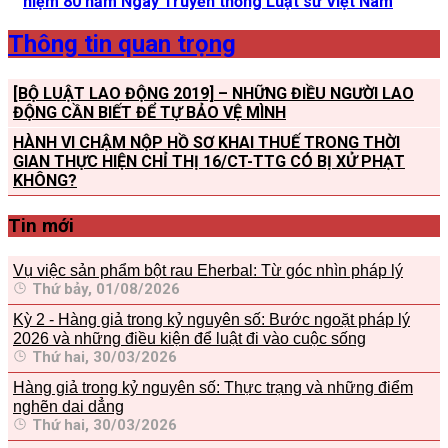
niệm 80 năm Ngày Truyền thống Luật sư Việt Nam
Thông tin quan trọng
[BỘ LUẬT LAO ĐỘNG 2019] – NHỮNG ĐIỀU NGƯỜI LAO
ĐỘNG CẦN BIẾT ĐỂ TỰ BẢO VỆ MÌNH
HÀNH VI CHẬM NỘP HỒ SƠ KHAI THUẾ TRONG THỜI
GIAN THỰC HIỆN CHỈ THỊ 16/CT-TTG CÓ BỊ XỬ PHẠT
KHÔNG?
Tin mới
Vụ việc sản phẩm bột rau Eherbal: Từ góc nhìn pháp lý
Thứ bảy, 01/08/2026
Kỳ 2 - Hàng giả trong kỷ nguyên số: Bước ngoặt pháp lý
2026 và những điều kiện để luật đi vào cuộc sống
Thứ hai, 30/03/2026
Hàng giả trong kỷ nguyên số: Thực trạng và những điểm
nghẽn dai dẳng
Thứ hai, 30/03/2026