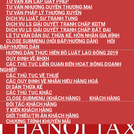
TƯ VẤN XIN CẤP GIẤY PHÉP
TƯ VẤN NHƯỢNG QUYỀN THƯƠNG MẠI
TƯ VẤN PHÁP LÝ THƯỜNG XUYÊN
DỊCH VỤ LUẬT SƯ TRANH TỤNG
DỊCH VỤ LS GIẢI QUYẾT TRANH CHẤP KDTM
DỊCH VỤ LS GIẢI QUYẾT TRANH CHẤP ĐẤT ĐAI
LS TƯ VẤN DÂN SỰ, THỪA KẾ, HÔN NHÂN GIA ĐÌNH
CLOSE SUBMENU (HỎI ĐÁP/HƯỚNG DẪN)
HỎI
ĐÁP/HƯỚNG DẪN
HƯỚNG DẪN THỰC HIỆN BỘ LUẬT LAO ĐỘNG 2019
QUY ĐỊNH VỀ BHXH
CÁC THỦ TỤC LIÊN QUAN ĐẾN HOẠT ĐỘNG DOANH
NGHIỆP
CÁC THỦ TỤC VỀ THUẾ
CÁC QUY ĐỊNH VỀ NHÃN HIỆU HÀNG HOÁ
DI SẢN THỪA KẾ
CÁC THỦ TỤC KHÁC
CLOSE SUBMENU (KHÁCH HÀNG)
KHÁCH HÀNG
ĐỐI TÁC-KHÁCH HÀNG
Ý KIẾN KHÁCH HÀNG
GIỚI THIỆU/TRI ÂN KHÁCH HÀNG
CHƯƠNG TRÌNH KHUYẾN MÃI