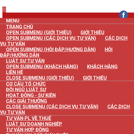
×
MENU
TRANG CHỦ
OPEN SUBMENU (GIỚI THIỆU)
GIỚI THIỆU
OPEN SUBMENU (CÁC DỊCH VỤ TƯ VẤN)
CÁC DỊCH
VỤ TƯ VẤN
OPEN SUBMENU (HỎI ĐÁP/HƯỚNG DẪN)
HỎI
ĐÁP/HƯỚNG DẪN
LUẬT SƯ TƯ VẤN
OPEN SUBMENU (KHÁCH HÀNG)
KHÁCH HÀNG
LIÊN HỆ
CLOSE SUBMENU (GIỚI THIỆU)
GIỚI THIỆU
CƠ CẤU TỔ CHỨC
ĐỘI NGŨ LUẬT SƯ
HOẠT ĐỘNG - SỰ KIỆN
CÁC GIẢI THƯỞNG
CLOSE SUBMENU (CÁC DỊCH VỤ TƯ VẤN)
CÁC DỊCH
VỤ TƯ VẤN
TƯ VẤN PL VỀ THUẾ
LUẬT SƯ DOANH NGHIỆP
TƯ VẤN HỢP ĐỒNG