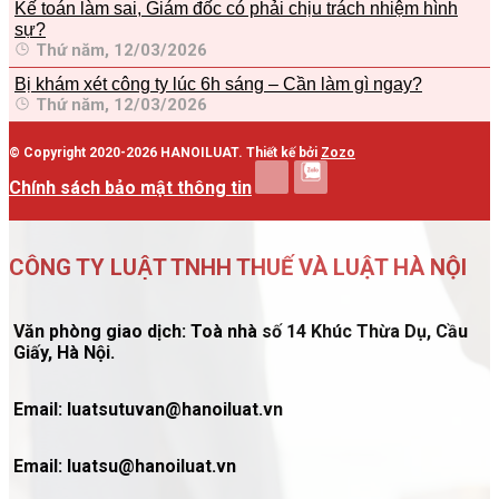
Kế toán làm sai, Giám đốc có phải chịu trách nhiệm hình
sự?
Thứ năm, 12/03/2026
Bị khám xét công ty lúc 6h sáng – Cần làm gì ngay?
Thứ năm, 12/03/2026
© Copyright 2020-2026 HANOILUAT. Thiết kế bởi
Zozo
Chính sách bảo mật thông tin
CÔNG TY LUẬT TNHH THUẾ VÀ LUẬT HÀ NỘI
Văn phòng giao dịch: Toà nhà số 14 Khúc Thừa Dụ, Cầu
Giấy, Hà Nội.
Email: luatsutuvan@hanoiluat.vn
Email: luatsu@hanoiluat.vn