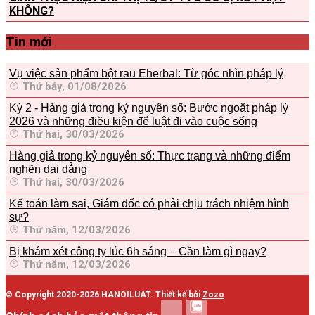
KHÔNG?
Tin mới
Vụ việc sản phẩm bột rau Eherbal: Từ góc nhìn pháp lý
Thứ bảy, 01/08/2026
Kỳ 2 - Hàng giả trong kỷ nguyên số: Bước ngoặt pháp lý
2026 và những điều kiện để luật đi vào cuộc sống
Thứ hai, 30/03/2026
Hàng giả trong kỷ nguyên số: Thực trạng và những điểm
nghẽn dai dẳng
Thứ hai, 30/03/2026
Kế toán làm sai, Giám đốc có phải chịu trách nhiệm hình
sự?
Thứ năm, 12/03/2026
Bị khám xét công ty lúc 6h sáng – Cần làm gì ngay?
Thứ năm, 12/03/2026
© Copyright 2020-2026 HANOILUAT. Thiết kế bởi
Zozo