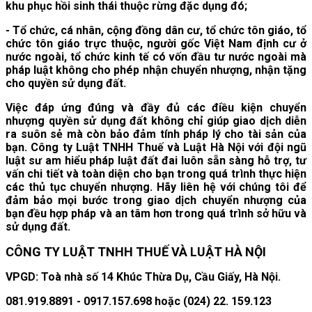
khu phục hồi sinh thái thuộc rừng đặc dụng đó;
- Tổ chức, cá nhân, cộng đồng dân cư, tổ chức tôn giáo, tổ
chức tôn giáo trực thuộc, người gốc Việt Nam định cư ở
nước ngoài, tổ chức kinh tế có vốn đầu tư nước ngoài mà
pháp luật không cho phép nhận chuyển nhượng, nhận tặng
cho quyền sử dụng đất.
Việc đáp ứng đúng và đầy đủ các điều kiện chuyển
nhượng quyền sử dụng đất không chỉ giúp giao dịch diễn
ra suôn sẻ mà còn bảo đảm tính pháp lý cho tài sản của
bạn. Công ty Luật TNHH Thuế và Luật Hà Nội với đội ngũ
luật sư am hiểu pháp luật đất đai luôn sẵn sàng hỗ trợ, tư
vấn chi tiết và toàn diện cho bạn trong quá trình thực hiện
các thủ tục chuyển nhượng. Hãy liên hệ với chúng tôi để
đảm bảo mọi bước trong giao dịch chuyển nhượng của
bạn đều hợp pháp và an tâm hơn trong quá trình sở hữu và
sử dụng đất.
CÔNG TY LUẬT TNHH THUẾ VÀ LUẬT HÀ NỘI
VPGD: Toà nhà số 14 Khúc Thừa Dụ, Cầu Giấy, Hà Nội.
081.919.8891 - 0917.157.698 hoặc (024) 22. 159.123