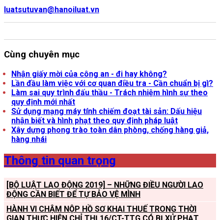
luatsutuvan@hanoiluat.vn
Cùng chuyên mục
Nhận giấy mời của công an - đi hay không?
Lần đầu làm việc với cơ quan điều tra - Cần chuẩn bị gì?
Làm sai quy trình đấu thầu - Trách nhiệm hình sự theo
quy định mới nhất
Sử dụng mạng máy tính chiếm đoạt tài sản: Dấu hiệu
nhận biết và hình phạt theo quy định pháp luật
Xây dựng phong trào toàn dân phòng, chống hàng giả,
hàng nhái
Thông tin quan trọng
[BỘ LUẬT LAO ĐỘNG 2019] – NHỮNG ĐIỀU NGƯỜI LAO
ĐỘNG CẦN BIẾT ĐỂ TỰ BẢO VỆ MÌNH
HÀNH VI CHẬM NỘP HỒ SƠ KHAI THUẾ TRONG THỜI
GIAN THỰC HIỆN CHỈ THỊ 16/CT-TTG CÓ BỊ XỬ PHẠT