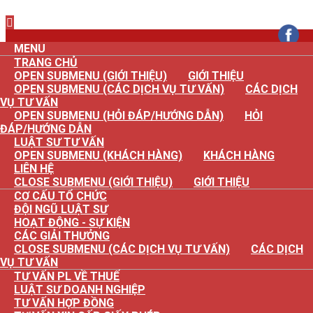
×
MENU
TRANG CHỦ
OPEN SUBMENU (GIỚI THIỆU)
GIỚI THIỆU
OPEN SUBMENU (CÁC DỊCH VỤ TƯ VẤN)
CÁC DỊCH
VỤ TƯ VẤN
OPEN SUBMENU (HỎI ĐÁP/HƯỚNG DẪN)
HỎI
ĐÁP/HƯỚNG DẪN
LUẬT SƯ TƯ VẤN
OPEN SUBMENU (KHÁCH HÀNG)
KHÁCH HÀNG
LIÊN HỆ
CLOSE SUBMENU (GIỚI THIỆU)
GIỚI THIỆU
CƠ CẤU TỔ CHỨC
ĐỘI NGŨ LUẬT SƯ
HOẠT ĐỘNG - SỰ KIỆN
CÁC GIẢI THƯỞNG
CLOSE SUBMENU (CÁC DỊCH VỤ TƯ VẤN)
CÁC DỊCH
VỤ TƯ VẤN
TƯ VẤN PL VỀ THUẾ
LUẬT SƯ DOANH NGHIỆP
TƯ VẤN HỢP ĐỒNG