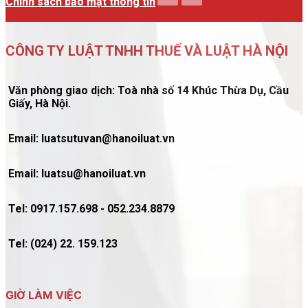
Chính sách bảo mật thông tin
CÔNG TY LUẬT TNHH THUẾ VÀ LUẬT HÀ NỘI
Văn phòng giao dịch: Toà nhà số 14 Khúc Thừa Dụ, Cầu
Giấy, Hà Nội.
Email: luatsutuvan@hanoiluat.vn
Email: luatsu@hanoiluat.vn
Tel: 0917.157.698 - 052.234.8879
Tel: (024) 22. 159.123
GIỜ LÀM VIỆC