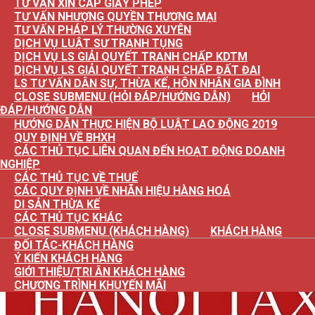
TƯ VẤN XIN CẤP GIẤY PHÉP
TƯ VẤN NHƯỢNG QUYỀN THƯƠNG MẠI
TƯ VẤN PHÁP LÝ THƯỜNG XUYÊN
DỊCH VỤ LUẬT SƯ TRANH TỤNG
DỊCH VỤ LS GIẢI QUYẾT TRANH CHẤP KDTM
DỊCH VỤ LS GIẢI QUYẾT TRANH CHẤP ĐẤT ĐAI
LS TƯ VẤN DÂN SỰ, THỪA KẾ, HÔN NHÂN GIA ĐÌNH
CLOSE SUBMENU (HỎI ĐÁP/HƯỚNG DẪN)
HỎI
ĐÁP/HƯỚNG DẪN
HƯỚNG DẪN THỰC HIỆN BỘ LUẬT LAO ĐỘNG 2019
QUY ĐỊNH VỀ BHXH
CÁC THỦ TỤC LIÊN QUAN ĐẾN HOẠT ĐỘNG DOANH
NGHIỆP
CÁC THỦ TỤC VỀ THUẾ
CÁC QUY ĐỊNH VỀ NHÃN HIỆU HÀNG HOÁ
DI SẢN THỪA KẾ
CÁC THỦ TỤC KHÁC
CLOSE SUBMENU (KHÁCH HÀNG)
KHÁCH HÀNG
ĐỐI TÁC-KHÁCH HÀNG
Ý KIẾN KHÁCH HÀNG
GIỚI THIỆU/TRI ÂN KHÁCH HÀNG
CHƯƠNG TRÌNH KHUYẾN MÃI