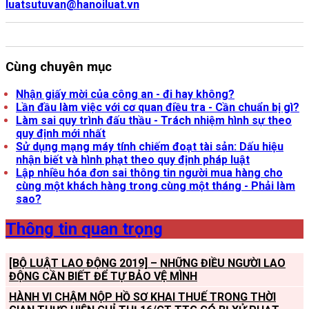
luatsutuvan@hanoiluat.vn
Cùng chuyên mục
Nhận giấy mời của công an - đi hay không?
Lần đầu làm việc với cơ quan điều tra - Cần chuẩn bị gì?
Làm sai quy trình đấu thầu - Trách nhiệm hình sự theo
quy định mới nhất
Sử dụng mạng máy tính chiếm đoạt tài sản: Dấu hiệu
nhận biết và hình phạt theo quy định pháp luật
Lập nhiều hóa đơn sai thông tin người mua hàng cho
cùng một khách hàng trong cùng một tháng - Phải làm
sao?
Thông tin quan trọng
[BỘ LUẬT LAO ĐỘNG 2019] – NHỮNG ĐIỀU NGƯỜI LAO
ĐỘNG CẦN BIẾT ĐỂ TỰ BẢO VỆ MÌNH
HÀNH VI CHẬM NỘP HỒ SƠ KHAI THUẾ TRONG THỜI