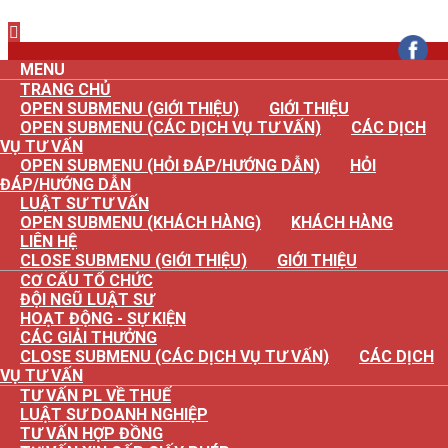
×
MENU
TRANG CHỦ
OPEN SUBMENU (GIỚI THIỆU)
GIỚI THIỆU
OPEN SUBMENU (CÁC DỊCH VỤ TƯ VẤN)
CÁC DỊCH
VỤ TƯ VẤN
OPEN SUBMENU (HỎI ĐÁP/HƯỚNG DẪN)
HỎI
ĐÁP/HƯỚNG DẪN
LUẬT SƯ TƯ VẤN
OPEN SUBMENU (KHÁCH HÀNG)
KHÁCH HÀNG
LIÊN HỆ
CLOSE SUBMENU (GIỚI THIỆU)
GIỚI THIỆU
CƠ CẤU TỔ CHỨC
ĐỘI NGŨ LUẬT SƯ
HOẠT ĐỘNG - SỰ KIỆN
CÁC GIẢI THƯỞNG
CLOSE SUBMENU (CÁC DỊCH VỤ TƯ VẤN)
CÁC DỊCH
VỤ TƯ VẤN
TƯ VẤN PL VỀ THUẾ
LUẬT SƯ DOANH NGHIỆP
TƯ VẤN HỢP ĐỒNG