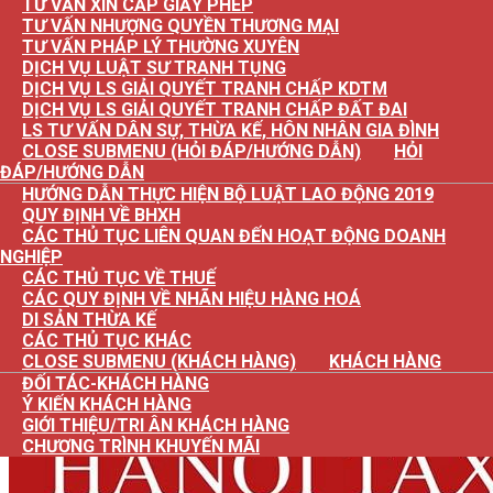
TƯ VẤN XIN CẤP GIẤY PHÉP
TƯ VẤN NHƯỢNG QUYỀN THƯƠNG MẠI
TƯ VẤN PHÁP LÝ THƯỜNG XUYÊN
DỊCH VỤ LUẬT SƯ TRANH TỤNG
DỊCH VỤ LS GIẢI QUYẾT TRANH CHẤP KDTM
DỊCH VỤ LS GIẢI QUYẾT TRANH CHẤP ĐẤT ĐAI
LS TƯ VẤN DÂN SỰ, THỪA KẾ, HÔN NHÂN GIA ĐÌNH
CLOSE SUBMENU (HỎI ĐÁP/HƯỚNG DẪN)
HỎI
ĐÁP/HƯỚNG DẪN
HƯỚNG DẪN THỰC HIỆN BỘ LUẬT LAO ĐỘNG 2019
QUY ĐỊNH VỀ BHXH
CÁC THỦ TỤC LIÊN QUAN ĐẾN HOẠT ĐỘNG DOANH
NGHIỆP
CÁC THỦ TỤC VỀ THUẾ
CÁC QUY ĐỊNH VỀ NHÃN HIỆU HÀNG HOÁ
DI SẢN THỪA KẾ
CÁC THỦ TỤC KHÁC
CLOSE SUBMENU (KHÁCH HÀNG)
KHÁCH HÀNG
ĐỐI TÁC-KHÁCH HÀNG
Ý KIẾN KHÁCH HÀNG
GIỚI THIỆU/TRI ÂN KHÁCH HÀNG
CHƯƠNG TRÌNH KHUYẾN MÃI