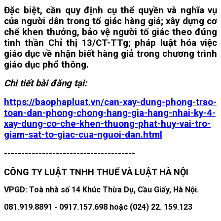
Đặc biệt, cần quy định cụ thể quyền và nghĩa vụ
của người dân trong tố giác hàng giả; xây dựng cơ
chế khen thưởng, bảo vệ người tố giác theo đúng
tinh thần Chỉ thị 13/CT-TTg; pháp luật hóa việc
giáo dục về nhận biết hàng giả trong chương trình
giáo dục phổ thông.
Chi tiết bài đăng tại:
https://baophapluat.vn/can-xay-dung-phong-trao-
toan-dan-phong-chong-hang-gia-hang-nhai-ky-4-
xay-dung-co-che-khen-thuong-phat-huy-vai-tro-
giam-sat-to-giac-cua-nguoi-dan.html
--------------------------------------
CÔNG TY LUẬT TNHH THUẾ VÀ LUẬT HÀ NỘI
VPGD: Toà nhà số 14 Khúc Thừa Dụ, Cầu Giấy, Hà Nội.
081.919.8891 - 0917.157.698 hoặc (024) 22. 159.123