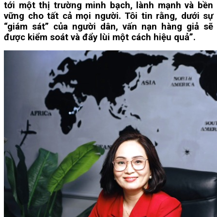
tới một thị trường minh bạch, lành mạnh và bền
vững cho tất cả mọi người. Tôi tin rằng, dưới sự
“giám sát” của người dân, vấn nạn hàng giả sẽ
được kiểm soát và đẩy lùi một cách hiệu quả”.