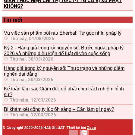
GIAN THỰC HIỆN CHỈ THỊ 16/CT-TTG CÓ BỊ XỬ PHẠT
KHÔNG?
Tin mới
Vụ việc sản phẩm bột rau Eherbal: Từ góc nhìn pháp lý
Thứ bảy, 01/08/2026
Kỳ 2 - Hàng giả trong kỷ nguyên số: Bước ngoặt pháp lý
2026 và những điều kiện để luật đi vào cuộc sống
Thứ hai, 30/03/2026
Hàng giả trong kỷ nguyên số: Thực trạng và những điểm
nghẽn dai dẳng
Thứ hai, 30/03/2026
Kế toán làm sai, Giám đốc có phải chịu trách nhiệm hình
sự?
Thứ năm, 12/03/2026
Bị khám xét công ty lúc 6h sáng – Cần làm gì ngay?
Thứ năm, 12/03/2026
© Copyright 2020-2026 HANOILUAT. Thiết kế bởi
Zozo